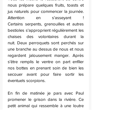
nous prépare quelques fruits, toasts et 
jus naturels pour commencer la journée. 
Attention en s'asseyant ! 
Certains serpents, grenouilles et autres 
bestioles s'approprient régulièrement les 
chaises des volontaires durant la 
nuit. Deux perroquets sont perchés sur 
une branche au dessus de nous et nous 
regardent jalousement manger. Après 
s'être remplis le ventre on part enfiler 
nos bottes en prenant soin de bien les 
secouer avant pour faire sortir les 
éventuels scorpions.
En fin de matinée je pars avec Paul 
promener le grison dans la rivière. Ce 
petit animal qui ressemble à une loutre 
est très énergique, i court et saute 
partout et essaye même de me mordiller 
les bottes.