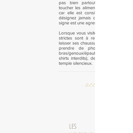
pas bien partout !
toucher les aliments avec votre mai
car elle est considérée comme imp
désignez jamais quelqu’un du doigt,
signe est une agression.
Lorsque vous visitez des temples, de
strictes sont à respecter comme le 
laisser ses chaussures à l'extérieur, d
prendre de photos, de se couvr
bras/genoux/épaules (shorts
shirts interdits), de ne pas parler si 
temple silencieux.
accessoires
LES