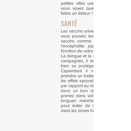
petites villes une fois la nuit tom
vous voyez que ça aboie un peu
faites un détour !
SANTÉ
Les vaccins universels sont conseillé
vous pouvez les compléter avec d’
vaccins comme la typhoïde, l’hépat
l’encéphalite japonaise ou la r
fonction de votre destination.
La dengue et la malaria sévissent d
campagnes, il est donc indispensa
bien se protéger contre les moust
Cependant il n’est pas nécessa
prendre un traitement contre la mala
les effets secondaires sont trop no
par rapport au risque de l’attraper. 
donc un bon répulsif avant de par
prenez dans votre valise un haut l
longues manches ainsi qu'un pa
pour éviter de se faire piquer le s
dans les zones humides.