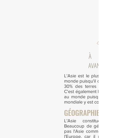
savoir
À
AVANT DE PARTIR
L'Asie est le plus vaste des contin
monde puisqu'il constitue à lui seul 
30% des terres émergées de la pl
C'est également le continent le plus
au monde puisque 60% de la popu
mondiale y est concentrée.
GÉOGRAPHIE
L'Asie constitue l'est de l'Eu
Beaucoup de géographes ne consi
pas l'Asie comme un continent sép
l'Europe, car il n'y a pas de sépa