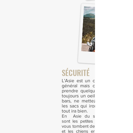
SÉCURITÉ
L'Asie est un continent plutôt s
général mais cela n'empêche p
prendre quelques précautions. 
toujours un oeil sur vos verres da
bars, ne mettez rien d’importan
les sacs qui iront en soute des b
tout ira bien.
En Asie du sud-est, le seul fl
sont les petites arnaques à tourist
vous tombent dessus à longueur de
et les chiens errants dans les ru