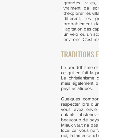
grandes villes, je vous recom
vraiment de sortir des mégalopo
d’explorer les villages autour. Le ryt
différent, les gens aussi, et c
probablement davantage vous plai
l’agitation des capitales tentaculaires
un vélo ou un scooter, et allez explo
environs. C’est magique !
TRADITIONS ET CULTURE
Le bouddhisme est pratiqué dans toute
ce qui en fait la première religion a
Le christianisme quant à lui est mino
mais également présent dans la tota
pays asiatiques.
Quelques comportements essentiels
respecter lors d'un voyage en Asie.
vous avez envie de caresser la t
enfants, abstenez-vous de le faire, 
beaucoup de pays asiatiques, elle est 
Mieux vaut ne pas tenter de faire la b
local car vous ne feriez que l’embarra
oui, la fameuse « bise française » ne s