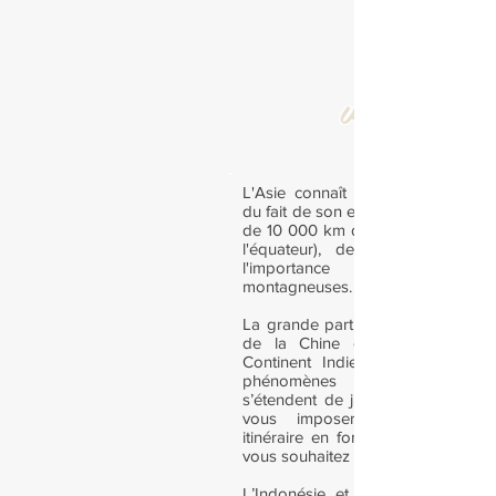
visiter
L'Asie connaît des climats très d
du fait de son extension nord-sud 
de 10 000 km du cercle polaire no
l'équateur), de sa massivité e
l'importance des régi
montagneuses.
La grande partie de l’Asie du Sud
de la Chine du Sud et du S
Continent Indien est soumise à
phénomènes de moussons. 
s’étendent de juin à fin septembre
vous imposeront d’adapter v
itinéraire en fonction des région
vous souhaitez découvrir.
L’Indonésie et Bornéo présenten