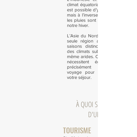
climat équatorial moins contraignan
est possible d’y voyager toute l’a
mais à l’inverse des régions tropic
les pluies sont plus présentes pe
notre hiver.
L’Asie du Nord et du Nord Est, es
seule région asiatique à compt
saisons distinctes. Vous y trouv
des climats subtropicaux, tempéré
même arides. Certaines de ces rég
nécessitent également de cho
précisément sa période
voyage pour profiter pleinemen
votre séjour.
À QUOI S'ATTENDRE LORS
D'UN VOYAGE ?
TOURISME