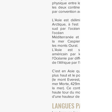
physique entre les deux. La frontièr
les deux continents est simplement 
par convention aux montagnes de l’O
L'Asie est délimitée au nord par l
Arctique, à l'est par l'océan Pacifi
sud par l'océan Indien et à l'oue
l'océan Atlantique 
Méditerranée et mer Noire), le Ca
la mer Caspienne, le fleuve Ou
les monts Oural.
L'Asie est séparée du cont
américain par le détroit de Béri
l'Océanie par différentes mers et détr
de l'Afrique par l'isthme de Suez.
C’est en Asie que se trouvent le po
plus haut et le point le plus bas de l
(le mont Everest, 8 850 m d'altitud
mer Morte, 429m au-dessous du niv
la mer). Ce continent abrite aussi 
haute tour du monde, Burj Khalifa, à
d'une hauteur de 828 mètres,
LANGUES PARLÉES