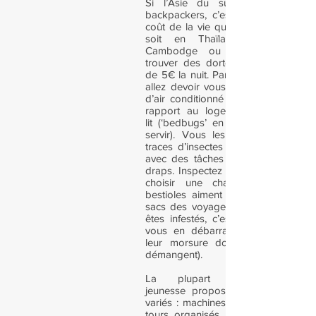
Si l’Asie du sud-est attire auta
backpackers, c’est entre autres gr
coût de la vie qui y est très faible.
soit en Thaïlande, en Malaisi
Cambodge ou ailleurs, vous p
trouver des dortoirs corrects pour
de 5€ la nuit. Par contre à ce prix l
allez devoir vous passez d’eau cha
d’air conditionné ! Seul point sensi
rapport au logement : les punai
lit (‘bedbugs’ en anglais, ça pourr
servir). Vous les repérerez grâce
traces d’insectes écrasés sur les m
avec des tâches noires suspectes s
draps. Inspectez vraiment à fond av
choisir une chambre, parce qu
bestioles aiment bien se glisser da
sacs des voyageurs, et une fois qu
êtes infestés, c’est une vraie galè
vous en débarrasser (sans compt
leur morsure donnent des bouto
démangent).
La plupart des auberge
jeunesse propose des services div
variés : machines à laver, location d
tours organisés, service de navette