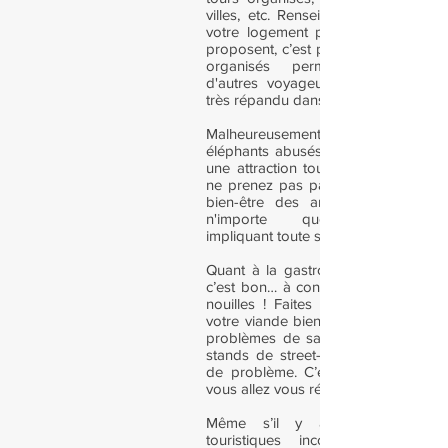
villes, etc. Renseignez vous à l’acc
votre logement pour savoir tout ce 
proposent, c’est plutôt pratique et le
organisés permettent de renco
d'autres voyageurs. Le wifi est gra
très répandu dans les hébergements.
Malheureusement, chevauche
éléphants abusés et enchaînés est 
une attraction touristique de premie
ne prenez pas part à cette activité 
bien-être des animaux. De mêm
n'importe quelle autre act
impliquant toute sorte d'animaux.
Quant à la gastronomie, c’est pas c
c’est bon… à condition d’aimer le riz
nouilles ! Faites en sorte de com
votre viande bien cuite, histoire d’évi
problèmes de santé. A part ça, mê
stands de street-food ne m’ont pa
de problème. C’est délicieux et pas
vous allez vous régaler !
Même s’il y a beaucoup de 
touristiques incontournables da