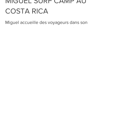
VOLONTARIAT CHEZ
MIGUEL SURF CAMP AU
COSTA RICA
Miguel accueille des voyageurs dans son
camp de surf autosuffisant. Tombée
amoureuse de ce petit havre de paix, je me
porte volontaire.
Instagram